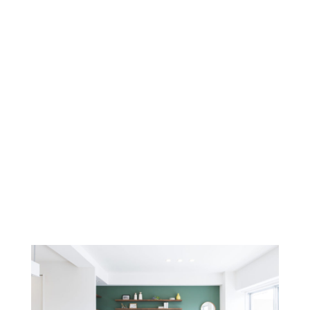
Story 04 Green×Mimosa Yellow
ie magazine アイエ
>
施工事例
>
Story 04