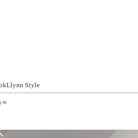
ookLlynn Style
y 06