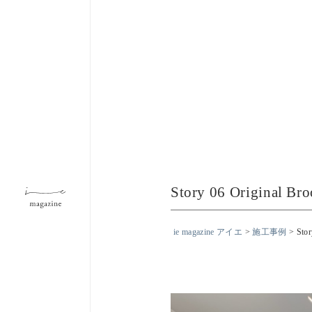
Story 06 Original Br
ie magazine アイエ
>
施工事例
>
Stor